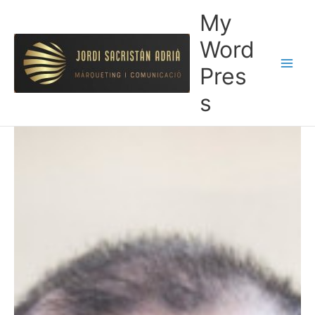
Ir
My
al
contenido
Word
Pres
s